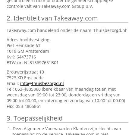
gecontroleerd door of onder de gemeenschappelijke
controle valt van Takeaway.com Group B.V.
2.
Identiteit van Takeaway.com
Takeaway.com handelend onder de naam 'Thuisbezorgd.nl'
Adres hoofdvestiging:
Piet Heinkade 61
1019 GM Amsterdam
KvK: 64473716
BTW-nr: NL815697661B01
Brouwerijstraat 10
7523 XD Enschede
Email:
info@thuisbezorgd.nl
Tel: 053-4805860 (bereikbaar van maandag tot en met
woensdag van 09:00 tot 23:00, donderdag en vrijdag van
09:00 tot 00:00, en zaterdag en zondag van 10:00 tot 00:00)
Fax: 053-4805861
3.
Toepasselijkheid
Deze Algemene Voorwaarden Klanten zijn slechts van
toepassing op de Service. Takeaway.com is niet