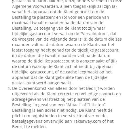
gastaccount aanmaakt die, tenzij anders vermeld in deze
Algemene Voorwaarden, alleen toegankelijk zal zijn (a)
vanaf het apparaat dat de Klant gebruikt om de
Bestelling te plaatsen; en (b) voor een periode van
maximaal twaalf maanden na de datum van de
Bestelling. De toegang van de Klant tot zijn/haar
tijdelijke gastaccount vervalt op de ''Vervaldatum'', dat
de vroegste van de volgende data is: (i) de datum die zes
maanden valt na de datum waarop de Klant voor het
laatst toegang heeft gehad tot de tijdelijke gastaccount;
(ii) de datum die twaalf maanden valt na de datum
waarop de tijdelijke gastaccount is aangemaakt; of (iii)
de datum waarop de Klant zich afmeldt bij zijn/haar
tijdelijke gastaccount, of de cache leegmaakt op het
apparaat dat de Klant gebruikte toen de tijdelijke
gastaccount werd aangemaakt.
De Overeenkomst kan alleen door het Bedrijf worden
uitgevoerd als de Klant correcte en volledige contact- en
adresgegevens verstrekt bij het plaatsen van de
Bestelling. In geval van een “Afhaal” of “Uit eten”
Bestelling is een adres niet nodig. De Klant heeft de
plicht om onjuistheden in verstrekte of vermelde
betaalgegevens onverwijld aan Takeaway.com of het
Bedrijf te melden.